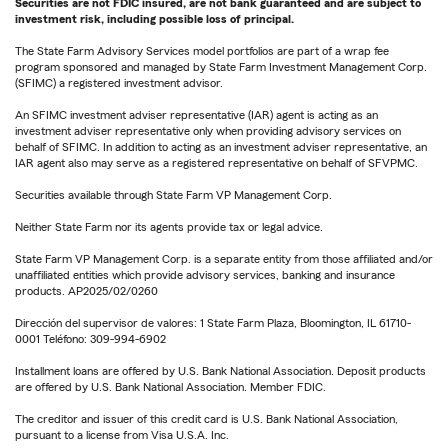
Securities are not FDIC insured, are not bank guaranteed and are subject to
investment risk, including possible loss of principal.
The State Farm Advisory Services model portfolios are part of a wrap fee
program sponsored and managed by State Farm Investment Management Corp.
(SFIMC) a registered investment advisor.
An SFIMC investment adviser representative (IAR) agent is acting as an
investment adviser representative only when providing advisory services on
behalf of SFIMC. In addition to acting as an investment adviser representative, an
IAR agent also may serve as a registered representative on behalf of SFVPMC.
Securities available through State Farm VP Management Corp.
Neither State Farm nor its agents provide tax or legal advice.
State Farm VP Management Corp. is a separate entity from those affiliated and/or
unaffiliated entities which provide advisory services, banking and insurance
products. AP2025/02/0260
Dirección del supervisor de valores: 1 State Farm Plaza, Bloomington, IL 61710-
0001 Teléfono: 309-994-6902
Installment loans are offered by U.S. Bank National Association. Deposit products
are offered by U.S. Bank National Association. Member FDIC.
The creditor and issuer of this credit card is U.S. Bank National Association,
pursuant to a license from Visa U.S.A. Inc.