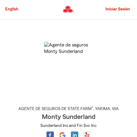
Pasar
al
English
Iniciar Sesión
contenido
principal
Comienzo
del
contenido
principal
®
AGENTE DE SEGUROS DE STATE FARM
,
YAKIMA
, WA
Monty Sunderland
Sunderland Ins and Fin Svc Inc