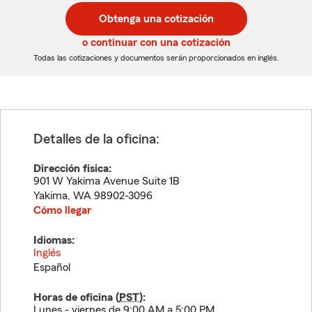
postal
postal
Obtenga una cotización
de
de
5
5
o continuar con una cotización
dígitos
dígitos
Todas las cotizaciones y documentos serán proporcionados en inglés.
Detalles de la oficina:
Dirección física:
901 W Yakima Avenue Suite 1B
Yakima
,
WA
98902-3096
Cómo llegar
Idiomas:
Inglés
Español
Horas de oficina (
PST
):
Lunes - viernes de 9:00 AM a 5:00 PM