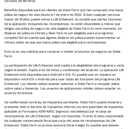
servicios de terceros.
Beneficio disponible para los clientes de State Farm que han comprado una nueva
póliza de seguro de vida desde el 1 de enero de 2022. Si bien cualquier persona
mayor de 18 años puede unirse a Life Enhanced, es posible que ciertas funciones
de la aplicación, incluyendo las recompensas, no estén disponibles a menos que
tengas una póliza de seguro de vida elegible de State Farm.En este momento, los
titulares de póliza en Florida y New York no son elegibles para el programa
completo.Ten en cuenta que algunos titulares de póliza pueden experimentar un
retraso antes de que una nueva póliza sea elegible para recompensas.
Esto no es una solicitud para comprar o vender productos de seguros de State
Farm.
La participación de Life Enhanced está sujeta a la elegibilidad del programa y varía
según el estado. Sujeto a los términos y condiciones del acuerdo. La aplicación Life
Enhanced está disponible para Android e iOS. Es posible que se requiera un
dispositivo móvil iOS o Android para usar todas las funciones del programa Life
Enhanced. Los clientes deben aceptar autorizar a State Farm a recopilar datos
sobre salud y bienestar. Los usuarios de aplicaciones móviles deben aceptar un
acuerdo de licencia.
De conformidad con la ley de impuestos pertinente, State Farm puede enviarte y
presentar ante el Servicio de Impuestos Internos y/u otra autoridad de impuestos
aplicable un Formulario 1099-MISC (ingresos misceláneos) por el canje de
recompensas de Life Enhanced, según corresponda. Tú eres el único responsable
de cualquier consecuencia fiscal que surja del canje de recompensas de Life
Enhanced. State Farm no provee asesoría fiscal ni legal. Es posible que desees