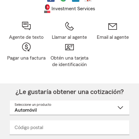
Investment Services
Agente de texto
Llamar al agente
Email al agente
Pagar una factura
Obtén una tarjeta
de identificación
¿Le gustaría obtener una cotización?
Seleccione un producto
Seleccione
un
nombre
de
producto
del
Código postal
Ingresa
Ingresa
_____
menú
un
un
desplegable
código
código