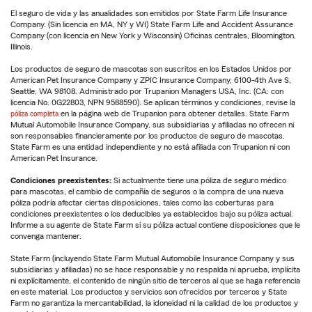
El seguro de vida y las anualidades son emitidos por State Farm Life Insurance
Company. (Sin licencia en MA, NY y WI) State Farm Life and Accident Assurance
Company (con licencia en New York y Wisconsin) Oficinas centrales, Bloomington,
Illinois.
Los productos de seguro de mascotas son suscritos en los Estados Unidos por
American Pet Insurance Company y ZPIC Insurance Company, 6100-4th Ave S,
Seattle, WA 98108. Administrado por Trupanion Managers USA, Inc. (CA: con
licencia No. 0G22803, NPN 9588590). Se aplican términos y condiciones, revise la
póliza completa
en la página web de Trupanion para obtener detalles. State Farm
Mutual Automobile Insurance Company, sus subsidiarias y afiliadas no ofrecen ni
son responsables financieramente por los productos de seguro de mascotas.
State Farm es una entidad independiente y no está afiliada con Trupanion ni con
American Pet Insurance.
Condiciones preexistentes:
Si actualmente tiene una póliza de seguro médico
para mascotas, el cambio de compañía de seguros o la compra de una nueva
póliza podría afectar ciertas disposiciones, tales como las coberturas para
condiciones preexistentes o los deducibles ya establecidos bajo su póliza actual.
Informe a su agente de State Farm si su póliza actual contiene disposiciones que le
convenga mantener.
State Farm (incluyendo State Farm Mutual Automobile Insurance Company y sus
subsidiarias y afiliadas) no se hace responsable y no respalda ni aprueba, implícita
ni explícitamente, el contenido de ningún sitio de terceros al que se haga referencia
en este material. Los productos y servicios son ofrecidos por terceros y State
Farm no garantiza la mercantabilidad, la idoneidad ni la calidad de los productos y